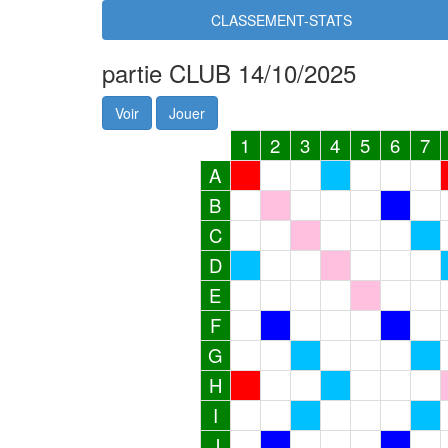
CLASSEMENT-STATS
partie CLUB 14/10/2025
Voir
Jouer
1
2
3
4
5
6
7
A
B
C
D
E
F
G
H
I
J