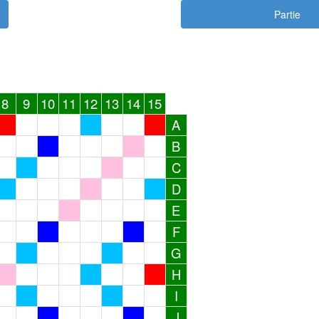
Partie
8
9
10
11
12
13
14
15
A
B
C
D
E
F
G
H
I
J