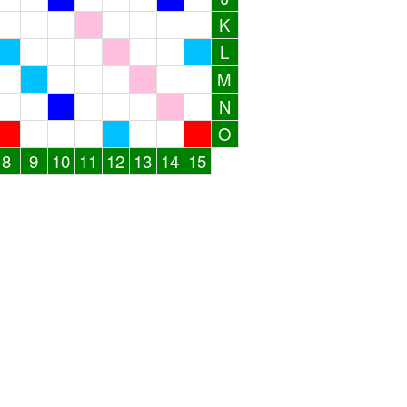
K
L
M
N
O
8
9
10
11
12
13
14
15