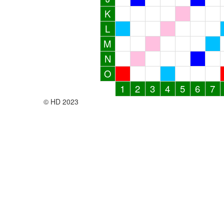
K
L
M
N
O
1
2
3
4
5
6
7
© HD 2023