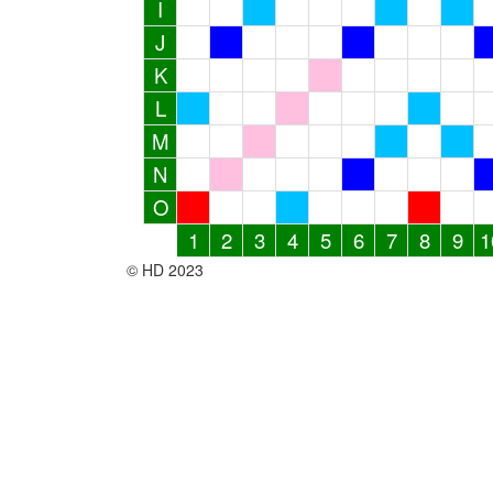
I
J
K
L
M
N
O
1
2
3
4
5
6
7
8
9
1
© HD 2023