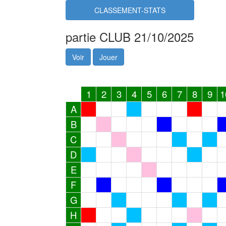
CLASSEMENT-STATS
partie CLUB 21/10/2025
Voir
Jouer
1
2
3
4
5
6
7
8
9
1
A
B
C
D
E
F
G
H