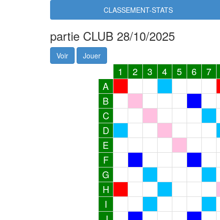
CLASSEMENT-STATS
partie CLUB 28/10/2025
Voir
Jouer
1
2
3
4
5
6
7
A
B
C
D
E
F
G
H
I
J