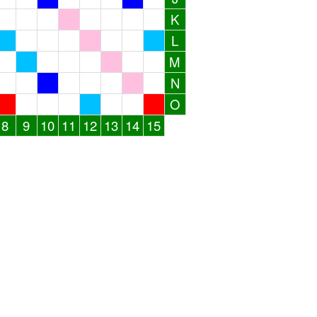
K
L
M
N
O
8
9
10
11
12
13
14
15