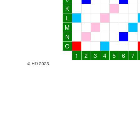
K
L
M
N
O
1
2
3
4
5
6
7
© HD 2023