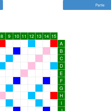
Partie
8
9
10
11
12
13
14
15
A
B
C
D
E
F
G
H
I
J