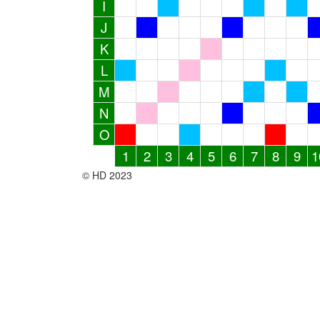
I
J
K
L
M
N
O
1
2
3
4
5
6
7
8
9
1
© HD 2023