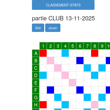
CLASSEMENT-STATS
partie CLUB 13-11-2025
Voir
Jouer
1
2
3
4
5
6
7
8
9
1
A
B
C
D
E
F
G
H