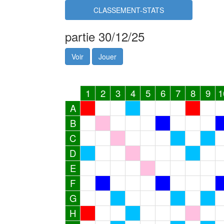
CLASSEMENT-STATS
partie 30/12/25
Voir
Jouer
1
2
3
4
5
6
7
8
9
1
A
B
C
D
E
F
G
H