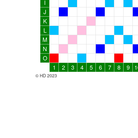
I
J
K
L
M
N
O
1
2
3
4
5
6
7
8
9
1
© HD 2023