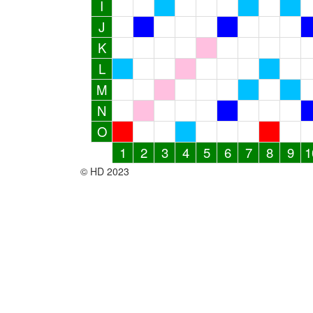
I
J
K
L
M
N
O
1
2
3
4
5
6
7
8
9
1
© HD 2023