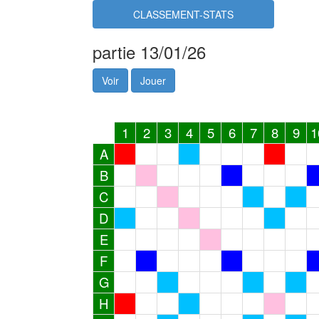
CLASSEMENT-STATS
partie 13/01/26
Voir
Jouer
1
2
3
4
5
6
7
8
9
1
A
B
C
D
E
F
G
H