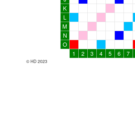
K
L
M
N
O
1
2
3
4
5
6
7
© HD 2023