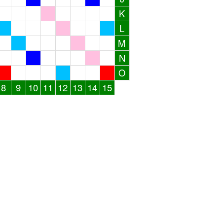
K
L
M
N
O
8
9
10
11
12
13
14
15