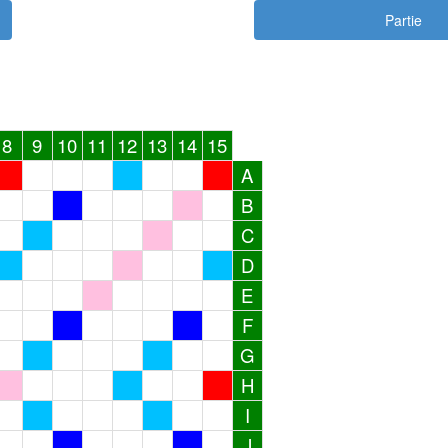
Partie
8
9
10
11
12
13
14
15
A
B
C
D
E
F
G
H
I
J