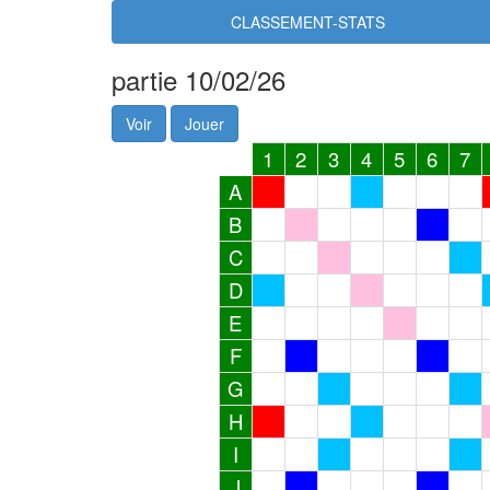
CLASSEMENT-STATS
partie 10/02/26
Voir
Jouer
1
2
3
4
5
6
7
A
B
C
D
E
F
G
H
I
J