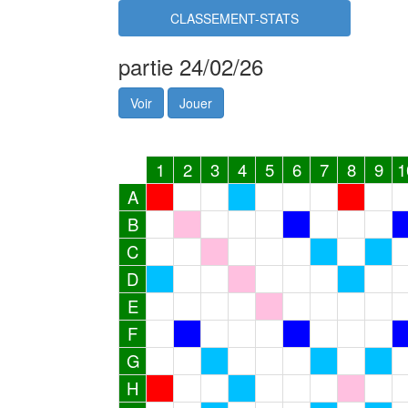
CLASSEMENT-STATS
partie 24/02/26
Voir
Jouer
1
2
3
4
5
6
7
8
9
1
A
B
C
D
E
F
G
H