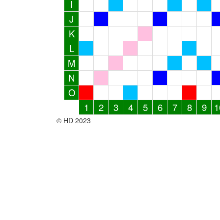
I
J
K
L
M
N
O
1
2
3
4
5
6
7
8
9
1
© HD 2023