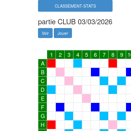
CLASSEMENT-STATS
partie CLUB 03/03/2026
Voir
Jouer
1
2
3
4
5
6
7
8
9
1
A
B
C
D
E
F
G
H