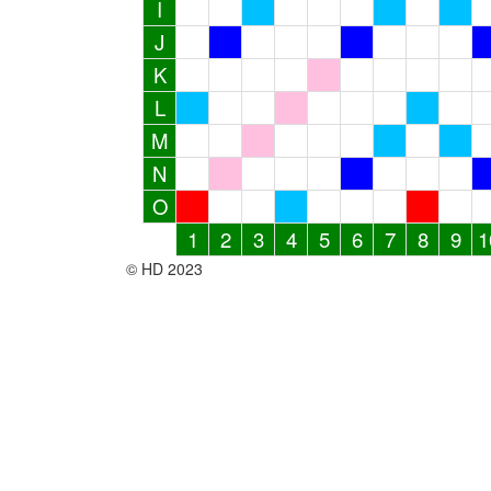
I
J
K
L
M
N
O
1
2
3
4
5
6
7
8
9
1
© HD 2023