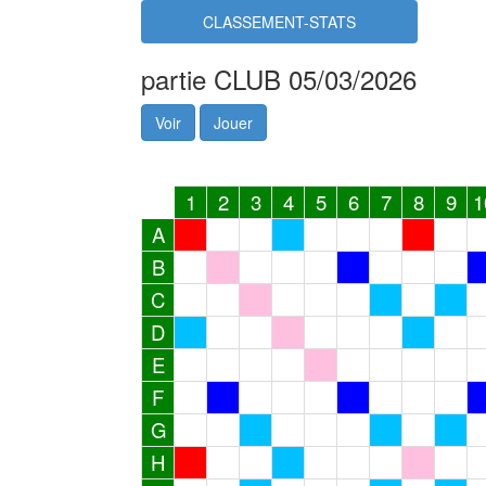
CLASSEMENT-STATS
partie CLUB 05/03/2026
Voir
Jouer
1
2
3
4
5
6
7
8
9
1
A
B
C
D
E
F
G
H