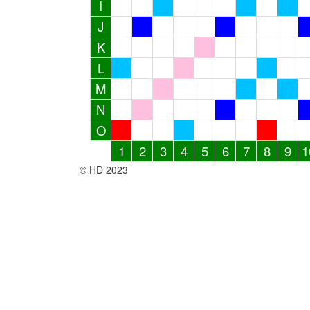
I
J
K
L
M
N
O
1
2
3
4
5
6
7
8
9
1
© HD 2023