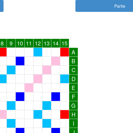
Partie
8
9
10
11
12
13
14
15
A
B
C
D
E
F
G
H
I
J