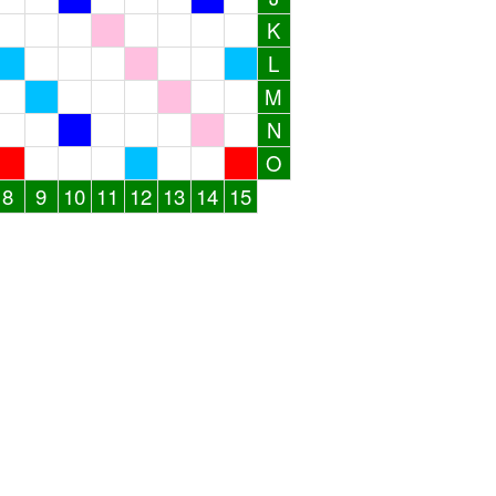
K
L
M
N
O
8
9
10
11
12
13
14
15