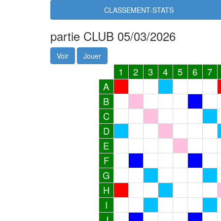
CLASSEMENT-STATS
partie CLUB 05/03/2026
Voir
Jouer
1
2
3
4
5
6
7
A
B
C
D
E
F
G
H
I
J