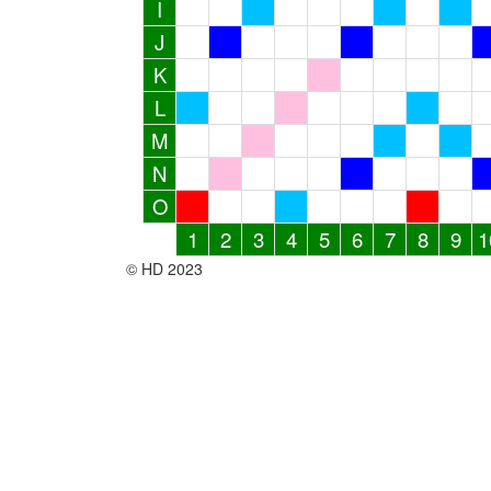
I
J
K
L
M
N
O
1
2
3
4
5
6
7
8
9
1
© HD 2023