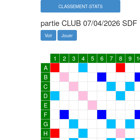
CLASSEMENT-STATS
partie CLUB 07/04/2026 SDF
Voir
Jouer
1
2
3
4
5
6
7
8
9
1
A
B
C
D
E
F
G
H