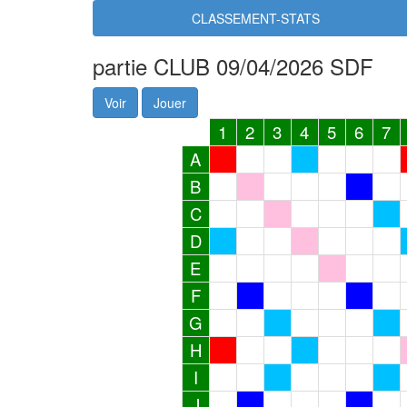
CLASSEMENT-STATS
partie CLUB 09/04/2026 SDF
Voir
Jouer
1
2
3
4
5
6
7
A
B
C
D
E
F
G
H
I
J