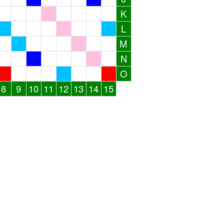
K
L
M
N
O
8
9
10
11
12
13
14
15