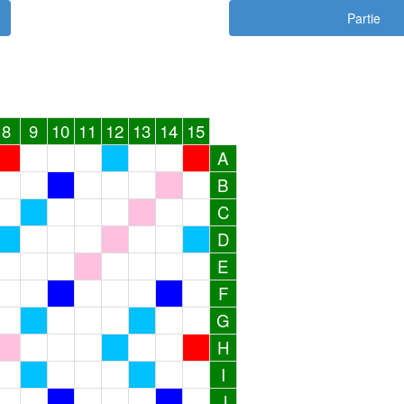
Partie
8
9
10
11
12
13
14
15
A
B
C
D
E
F
G
H
I
J