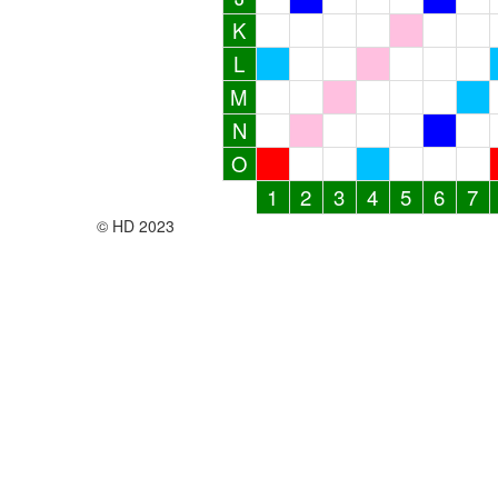
K
L
M
N
O
1
2
3
4
5
6
7
© HD 2023