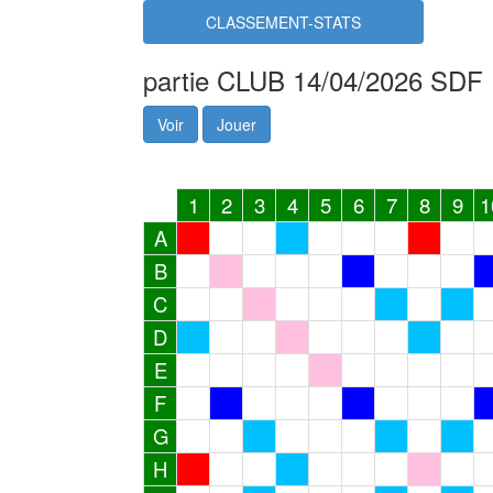
CLASSEMENT-STATS
partie CLUB 14/04/2026 SDF
Voir
Jouer
1
2
3
4
5
6
7
8
9
1
A
B
C
D
E
F
G
H