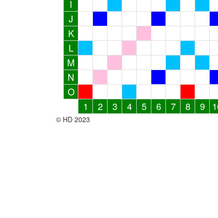
I
J
K
L
M
N
O
1
2
3
4
5
6
7
8
9
1
© HD 2023