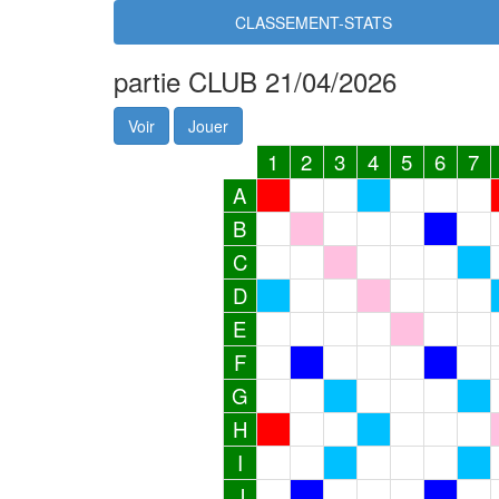
CLASSEMENT-STATS
partie CLUB 21/04/2026
Voir
Jouer
1
2
3
4
5
6
7
A
B
C
D
E
F
G
H
I
J