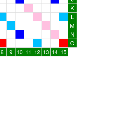
K
L
M
N
O
8
9
10
11
12
13
14
15