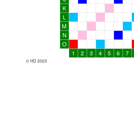
K
L
M
N
O
1
2
3
4
5
6
7
© HD 2023