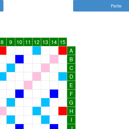
Partie
8
9
10
11
12
13
14
15
A
B
C
D
E
F
G
H
I
J