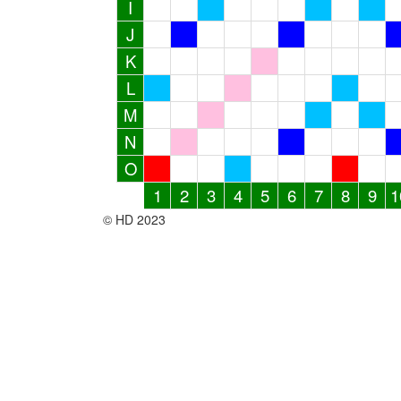
I
J
K
L
M
N
O
1
2
3
4
5
6
7
8
9
1
© HD 2023