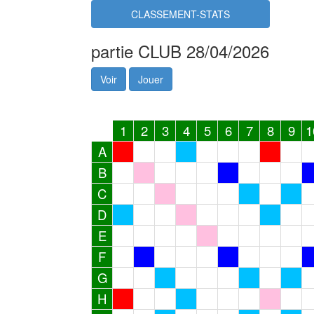
CLASSEMENT-STATS
partie CLUB 28/04/2026
Voir
Jouer
1
2
3
4
5
6
7
8
9
1
A
B
C
D
E
F
G
H