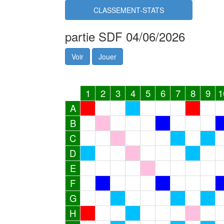
CLASSEMENT-STATS
partie SDF 04/06/2026
Voir
Jouer
1
2
3
4
5
6
7
8
9
1
A
B
C
D
E
F
G
H