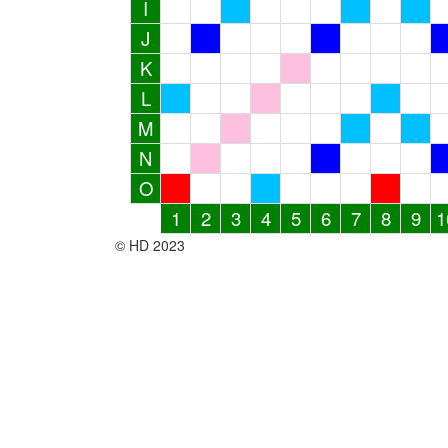
I
J
K
L
M
N
O
1
2
3
4
5
6
7
8
9
1
© HD 2023