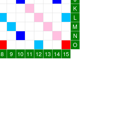
K
L
M
N
O
8
9
10
11
12
13
14
15