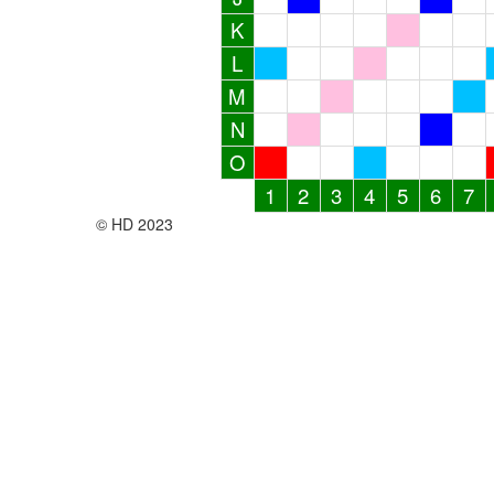
K
L
M
N
O
1
2
3
4
5
6
7
© HD 2023