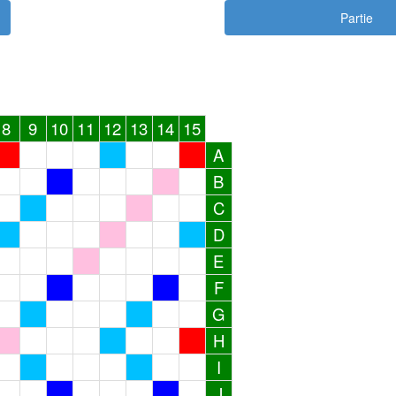
Partie
8
9
10
11
12
13
14
15
A
B
C
D
E
F
G
H
I
J