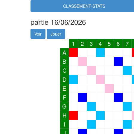
CLASSEMENT-STATS
partie 16/06/2026
Voir
Jouer
1
2
3
4
5
6
7
A
B
C
D
E
F
G
H
I
J