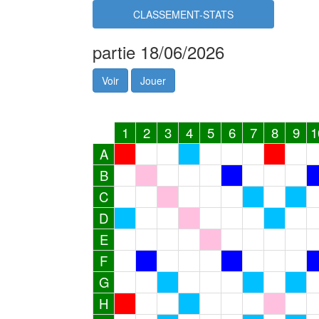
CLASSEMENT-STATS
partie 18/06/2026
Voir
Jouer
1
2
3
4
5
6
7
8
9
1
A
B
C
D
E
F
G
H