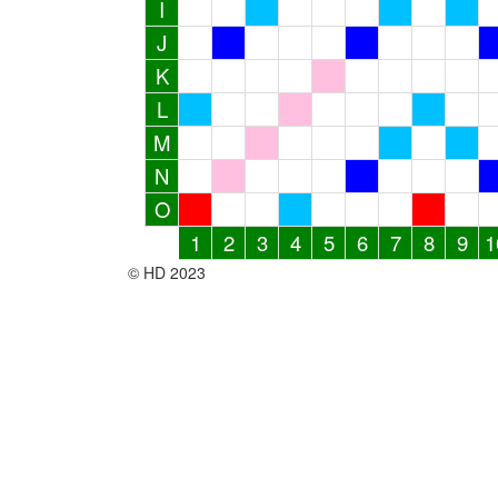
I
J
K
L
M
N
O
1
2
3
4
5
6
7
8
9
1
© HD 2023