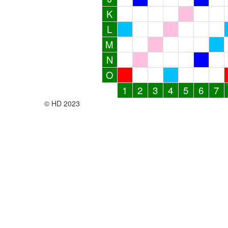
K
L
M
N
O
1
2
3
4
5
6
7
© HD 2023