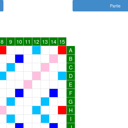
Partie
8
9
10
11
12
13
14
15
A
B
C
D
E
F
G
H
I
J