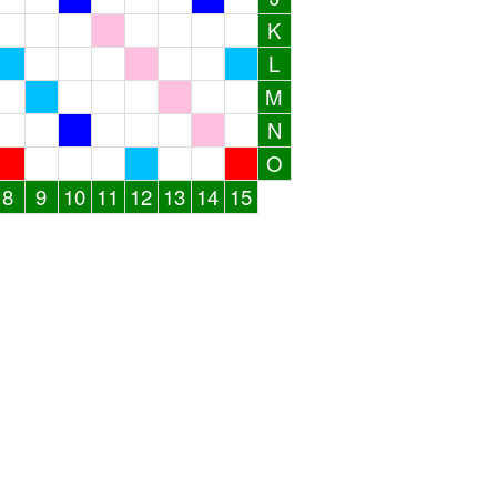
K
L
M
N
O
8
9
10
11
12
13
14
15