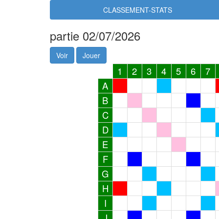
CLASSEMENT-STATS
partie 02/07/2026
Voir
Jouer
1
2
3
4
5
6
7
A
B
C
D
E
F
G
H
I
J