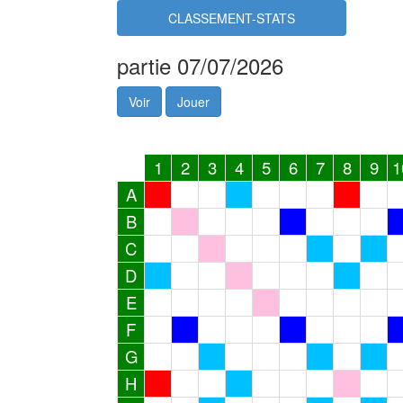
CLASSEMENT-STATS
partie 07/07/2026
Voir
Jouer
1
2
3
4
5
6
7
8
9
1
A
B
C
D
E
F
G
H