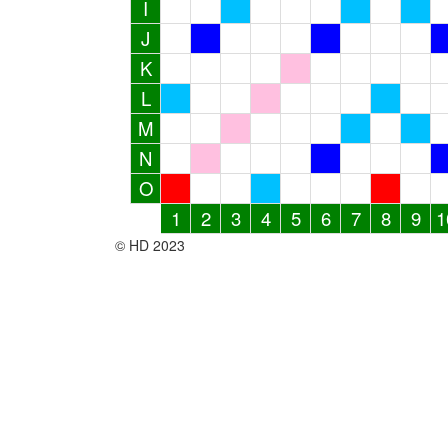
I
J
K
L
M
N
O
1
2
3
4
5
6
7
8
9
1
© HD 2023