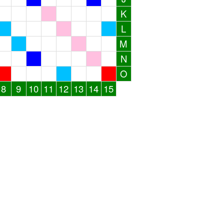
K
L
M
N
O
8
9
10
11
12
13
14
15