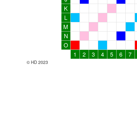
K
L
M
N
O
1
2
3
4
5
6
7
© HD 2023