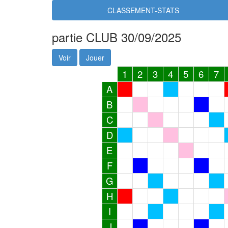
CLASSEMENT-STATS
partie CLUB 30/09/2025
Voir
Jouer
1
2
3
4
5
6
7
A
B
C
D
E
F
G
H
I
J