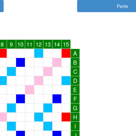
Partie
8
9
10
11
12
13
14
15
A
B
C
D
E
F
G
H
I
J