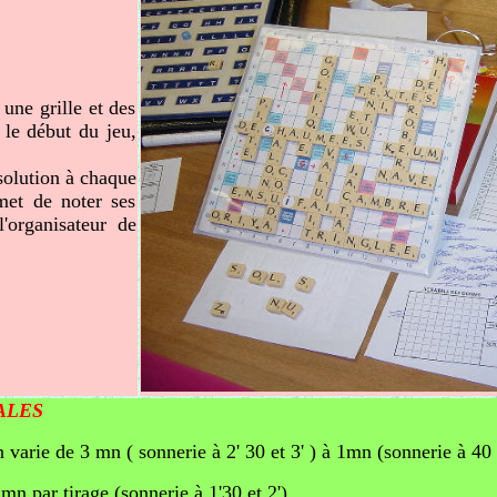
une grille et des
t le début du jeu,
 solution à chaque
rmet de noter ses
'organisateur de
ALES
on varie de 3 mn ( sonnerie à 2' 30 et 3' ) à 1mn (sonnerie à 4
mn par tirage (sonnerie à 1'30 et 2')