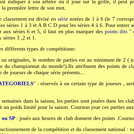
t indiquer à son arbitre où il joue sur la grille, il peut po
 la première lettre de son mot.
e classement est divisé en
série
notées de 1 à 6 (le 7 corresp
es séries 1 à 3 et A B C D pour les séries 4 à 6. Pour entrer 
 aux séries 6 et 5, il faut en plus marquer des
points dits 
séries 3 ,2 et 1.
s différents types de compétitions:
ou originales, le nombre de parties est au minimum de 2 ( jus
le du championnat du monde!).Ils attribuent des points de cl
 de joueurs de chaque série présents...
ATEGORIELS
" : réservés à un certain type de joueurs , ser
 semaines dans la saison, les parties sont jouées dans les club
 % un poids limité pour la saison. Cournon joue ces parties au
ou SP
: joués aux heures de club donnent des points .Courno
onctionnement de la compétition et du classement national : vo