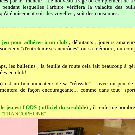
oncés par le "meneur". Le nouveau tirage ou complément de tira
endant lesquelles l'arbitre vérifiera la valadité des bul
squ'à épuisement soit des voyelles , soit des consonnes.
 jeu pour adhérer à un club
, débutants , joueurs amateur
, soucieux "d'entretenir ses neurônes" ou sa mémoire, ou compé
mps, les bulletins , la feuille de route cela fait beaucoup à gér
uées en club!
op) est un bon indicateur de sa "réussite"... avec un peu de
ugmentera de façon encourageante... comme dans tout "sport
le jeu est l'ODS ( officiel du scrabble)
, il renferme nombre
ns "FRANCOPHONE"