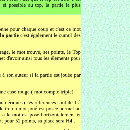
 si possible au top, la partie le plus
 donne pour chaque coup et c'est ce mot
la partie
c'est également le cumul des
irage, le mot trouvé, ses points, le Top
met d'avoir ainsi tous les éléments pour
 à son auteur si la partie est jouée par
 une case rouge ( mot compte triple)
numériques ( les références sont de 1 à
 lettre du mot joué est posée permet au
re si le mot est posé horizontalement et
t pour 52 points, sa place sera H4 .