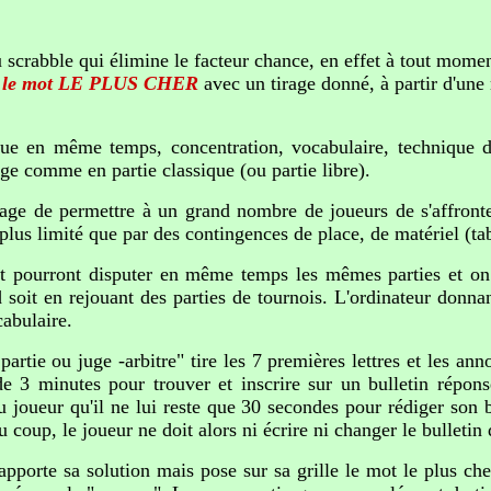
 scrabble qui élimine le facteur chance, en effet à tout mome
r
le mot LE PLUS CHER
avec un tirage donné, à partir d'une
oue en même temps, concentration, vocabulaire, technique de 
age comme en partie classique (ou partie libre).
ntage de permettre à un grand nombre de joueurs de s'affro
lus limité que par des contingences de place, de matériel (table
t pourront disputer en même temps les mêmes parties et on p
ard soit en rejouant des parties de tournois. L'ordinateur don
abulaire.
artie ou juge -arbitre" tire les 7 premières lettres et les an
de 3 minutes pour trouver et inscrire sur un bulletin répon
joueur qu'il ne lui reste que 30 secondes pour rédiger son bul
coup, le joueur ne doit alors ni écrire ni changer le bulletin
pporte sa solution mais pose sur sa grille le mot le plus cher