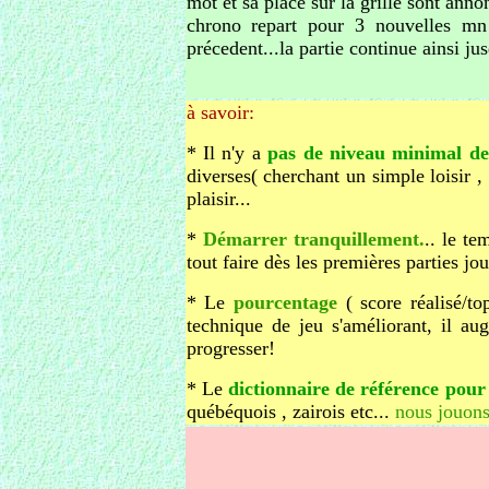
mot et sa place sur la grille sont ann
chrono repart pour 3 nouvelles mn p
précedent...la partie continue ainsi ju
à savoir:
* Il n'y a
pas de niveau minimal de
diverses( cherchant un simple loisir 
plaisir...
*
Démarrer tranquillement.
.. le te
tout faire dès les premières parties jo
* Le
pourcentage
( score réalisé/t
technique de jeu s'améliorant, il a
progresser!
* Le
dictionnaire de référence pour 
québéquois , zairois etc...
nous jouo