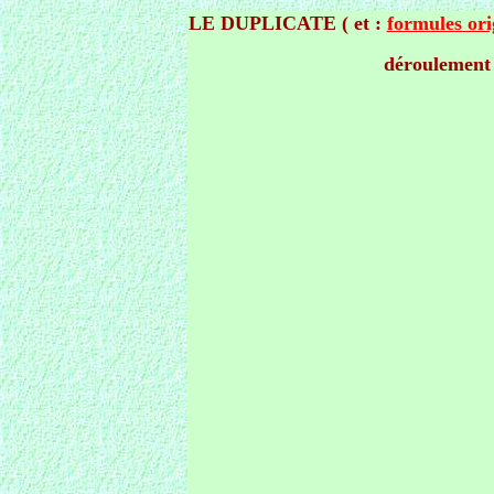
LE DUPLICATE ( et :
formules ori
déroulement d