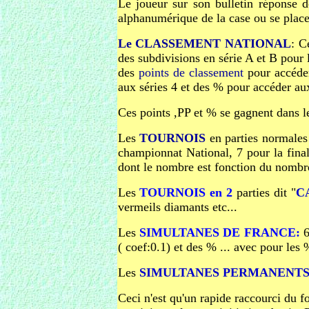
Le joueur sur son bulletin réponse doi
alphanumérique de la case ou se place
Le CLASSEMENT NATIONAL
: C
des subdivisions en série A et B pour l
des
points de classement
pour accéder
aux séries 4 et des % pour accéder aux 
Ces points ,PP et % se gagnent dans le
Les
TOURNOIS
en parties normales 
championnat National, 7 pour la fina
dont le nombre est fonction du nombre
Les
TOURNOIS en 2
parties dit "
C
vermeils diamants etc...
Les
SIMULTANES DE FRANCE:
6
( coef:0.1) et des % ... avec pour les
Les
SIMULTANES PERMANENTS 
Ceci n'est qu'un rapide raccourci du f