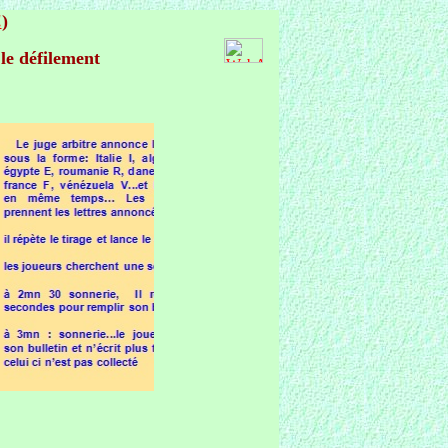
!
)
 le défilement