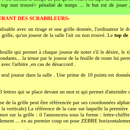
top non trouvé= pénalité de temps ... le but est de jouer ,
URANT DES SCRABBLEURS:
alisable avec un tirage et une grille donnée, l'ordinateur le
grille, qu'un joueur de la salle l'ait ou non trouvé. Le
top de 
feuille qui permet à chaque joueur de noter s'il le désire, le t
pondants... la tenue par le joueur de la feuille de route lui per
 avec l'arbitre ,en cas de désaccord .
n seul joueur dans la salle . Une prime de 10 points est donnée
e 3 lettres qui se place devant un mot et qui permet d'atteindre
e de la grille peut être référencée par ses coordonnées alpha
 la verticale) La référence de la case sur laquelle la première
mot sur la grille : il l'annoncera sous la forme : lettre-chiff
icalement ... ex au premier coup on pose ZEBRE horizontalemen