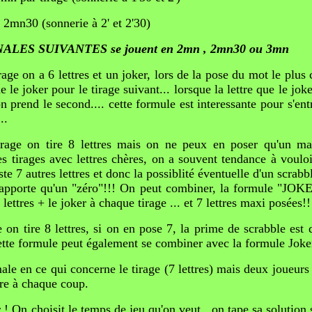
 2mn30 (sonnerie à 2' et 2'30)
ES SUIVANTES se jouent en 2mn , 2mn30 ou 3mn
rage on a 6 lettres et un joker, lors de la pose du mot le plus 
de le joker pour le tirage suivant... lorsque la lettre que le jo
t on prend le second.... cette formule est interessante pour s'en
..
irage on tire 8 lettres mais on ne peux en poser qu'un m
 tirages avec lettres chères, on a souvent tendance à vouloir 
ste 7 autres lettres et donc la possiblité éventuelle d'un scrabb
 rapporte qu'un "zéro"!!! On peut combiner, la formule "JOK
 lettres + le joker à chaque tirage ... et 7 lettres maxi posées!!
e on tire 8 lettres, si on en pose 7, la prime de scrabble est 
ette formule peut également se combiner avec la formule Joke
male en ce qui concerne le tirage (7 lettres) mais deux joueurs
ire à chaque coup.
r ! On choisit le temps de jeu qu'on veut , on tape sa solution s