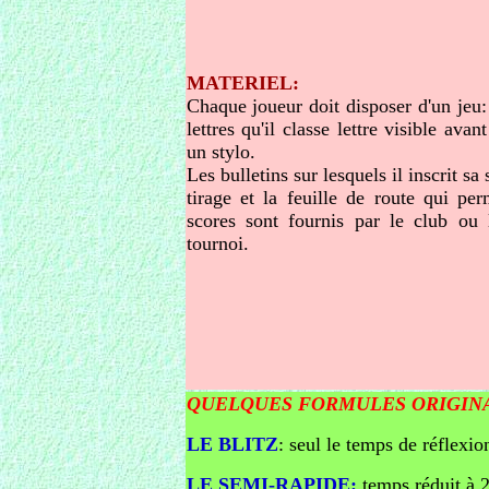
MATERIEL:
Chaque joueur doit disposer d'un jeu: 
lettres qu'il classe lettre visible avan
un stylo.
Les bulletins sur lesquels il inscrit sa
tirage et la feuille de route qui pe
scores sont fournis par le club ou l
tournoi.
QUELQUES FORMULES ORIGIN
LE BLITZ
: seul le temps de réflexi
LE SEMI-RAPIDE:
temps réduit à 2