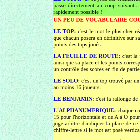
passe directement au coup suivant... 
rapidement possible !
UN PEU DE VOCABULAIRE CO
LE TOP:
c'est le mot le plus cher ré
que chacun posera en définitive sur sa 
points des tops joués.
LA FEUILLE DE ROUTE:
c'est la 
ainsi que sa place et les points corres
un contrôle des scores en fin de partie
LE SOLO
: c'est un top trouvé par u
au moins 16 joueurs.
LE BENJAMIN
: c'est la rallonge d
L'ALPHANUMERIQUE:
chaque cas
15 pour l'horizontale et de A à O pour
juge-arbitre d'indiquer la place de ce 
chiffre-lettre si le mot est posé vert