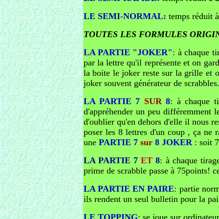
LE SEMI-NORMAL:
temps réduit à
TOUTES LES FORMULES ORIGINAL
LA PARTIE "JOKER"
: à chaque ti
par la lettre qu'il représente et on gar
la boite le joker reste sur la grille e
joker souvent générateur de scrabbles.
LA PARTIE 7
SUR
8
: à chaque t
d'appréhender un peu différemment les
d'oublier qu'en dehors d'elle il nous re
poser les 8 lettres d'un coup , ça ne
une
PARTIE 7
sur
8 JOKER
: soit 7
LA PARTIE 7
ET
8
: à chaque tirag
prime de scrabble passe à 75points! c
LA PARTIE EN PAIRE
: partie nor
ils rendent un seul bulletin pour la pa
LE TOPPING
: se joue sur ordinateu